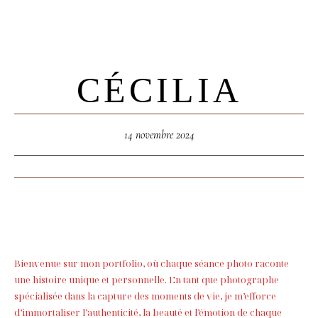
Les Séances
Lifestyle -
Naissance /
Accueil
L’expérience
Famille
CÉCILIA
Les Séances
Grossesse
Lifestyle -
Immersion En
Naissance /
14 novembre 2024
Famille
Famille
Photographie
Grossesse
Aquatique
Immersion En
Photothérapie
Famille
Accouchement
Photographie
Pro - Artisans
Aquatique
Bienvenue sur mon portfolio, où chaque séance photo raconte
Portfolio
une histoire unique et personnelle. En tant que photographe
Photothérapie
Qui Suis-Je ?
spécialisée dans la capture des moments de vie, je m’efforce
Accouchement
Contact
d’immortaliser l’authenticité, la beauté et l’émotion de chaque