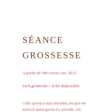
MENUS
Les séances
Accueil
L’expérience
Portfolio
Qui suis-je ?
Contact
HOME
SÉANCE
ABOUT ME
GROSSESSE
CONTACT
A partir de 380 euros, env. 1h15
COURSES
Pack grossesse + bébé disponible
SHOP
Celle qu’on a tant attendu, ou qui est
PORTFOLIOS
arrivée sans qu’on s’y attende. Ou