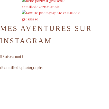
FAMILLE À MARSEILLE
MARIE À MARSEILLE
LOÏC & MARINE
CHARLÈNE
MARIE C.
ESTELLE
JULIE D.
CÉCILIA
DAISY
PARIS
MES AVENTURES SUR
INSTAGRAM
Suivez-moi !
@ camilledk.photography