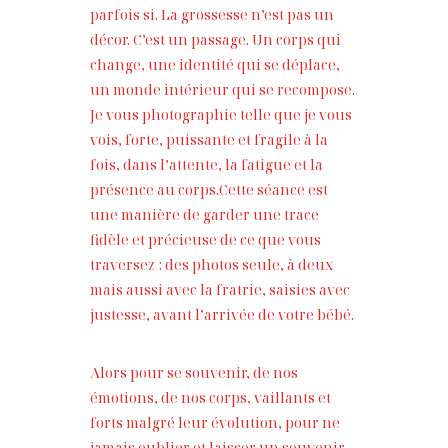
parfois si. La grossesse n’est pas un
décor. C’est un passage. Un corps qui
JOHN & LIZA
change, une identité qui se déplace,
un monde intérieur qui se recompose.
Je vous photographie telle que je vous
STEPH & JENNIFER
vois, forte, puissante et fragile à la
fois, dans l’attente, la fatigue et la
présence au corps.Cette séance est
VICTOR & ASHLEY
une manière de garder une trace
fidèle et précieuse de ce que vous
HARRY & JANE
traversez : des photos seule, à deux
mais aussi avec la fratrie, saisies avec
justesse, avant l’arrivée de votre bébé.
Alors pour se souvenir, de nos
émotions, de nos corps, vaillants et
forts malgré leur évolution, pour ne
jamais oublier et laisser un souvenir