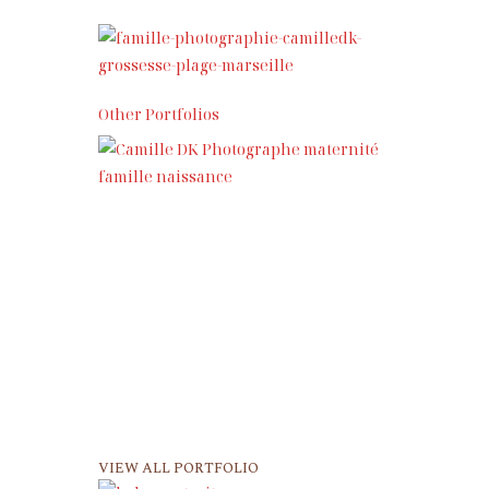
Other Portfolios
FLAVIA, FROM UK TO
MARGAUX & SA
VIEW ALL PORTFOLIO