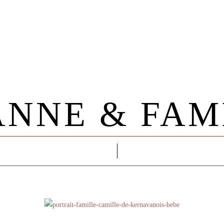
Photographie Aquatique
Les Séances
Photothérapie
Lifestyle - Naissance / Famille
Accouchement
Grossesse
ience
Pro - Artisans
Portfolio
Immersion En Famille
Photographie Aquatique
Photothérapie
ANNE & FAM
Accouchement
ce
Pro - Artisans
Portfolio