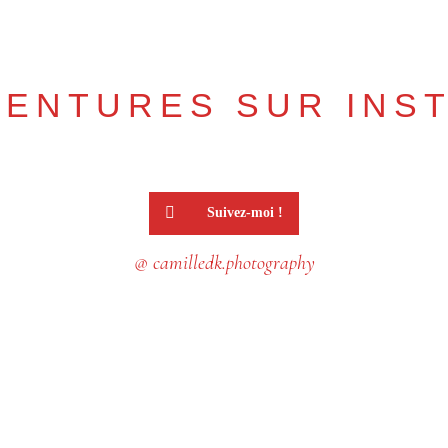
VENTURES SUR INS
Suivez-moi !
@ camilledk.photography