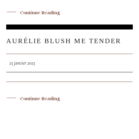
Continue Reading
SHOP
PORTFOLIOS
23
AURÉLIE BLUSH ME TENDER
JAN
JOHN & LIZA
23 janvier 2023
STEPH & JENNIFER
Continue Reading
VICTOR & ASHLEY
HARRY & JANE