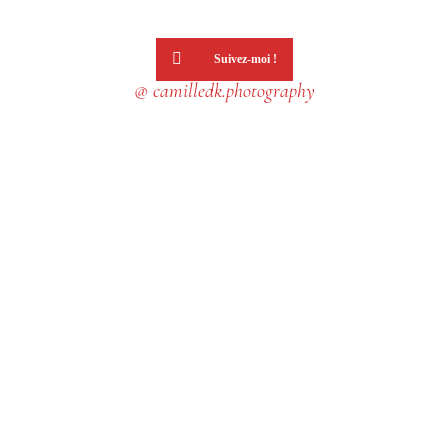
Pro - Artisans
Portfolio
Suivez-moi !
Qui Suis-Je ?
@ camilledk.photography
Contact