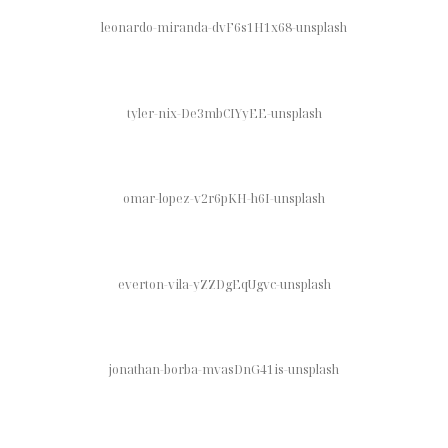
Pro - Artisans
leonardo-miranda-dvF6s1H1x68-unsplash
Portfolio
Qui Suis-Je ?
Contact
tyler-nix-De3mbCIYyEE-unsplash
omar-lopez-v2r6pKH-h6I-unsplash
everton-vila-yZZDgEqUgvc-unsplash
jonathan-borba-mvasDnG41is-unsplash