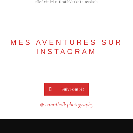
allef-vinicius-DmUbkltYsKI-unsplash
MES AVENTURES SUR
INSTAGRAM
Suivez-moi !
@ camilledk.photography