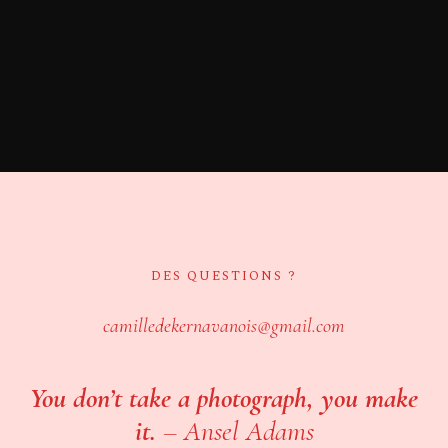
DES QUESTIONS ?
camilledekernavanois@gmail.com
You don’t take a photograph, you make
it.
–
Ansel Adams